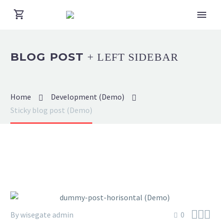
BLOG POST
+ LEFT SIDEBAR
Home
Development (Demo)
Sticky blog post (Demo)



By wisegate admin
0